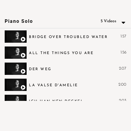
Piano Solo
5 Videos
1:57
BRIDGE OVER TROUBLED WATER
1:56
ALL THE THINGS YOU ARE
2:07
DER WEG
2:00
LA VALSE D'AMELIE
2:03
ICH HAN NEN DECKEL